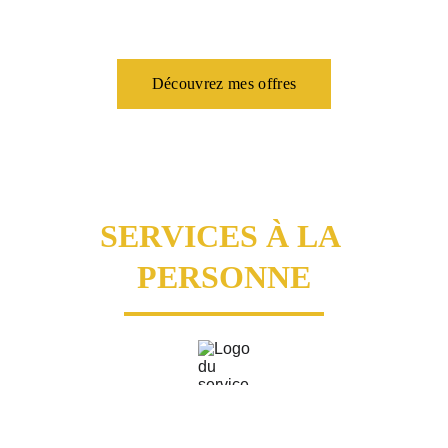
Choisissez parmi les différents forfaits celui qui vous 
correspond le mieux ! 
Découvrez mes offres
SERVICES À LA 
PERSONNE
Faire appel à un coach sportif à domicile offre non 
seulement des bienfaits pour votre forme physique, mais 
également des avantages fiscaux, grâce au régime des 