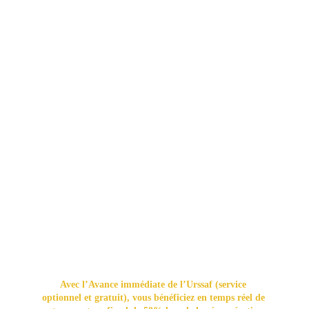
Le recours à des services à la personne vous donne droit 
à un crédit d’impôt correspondant à 50% des dépenses 
engagées (dans la limite de 12000€ de dépenses 
annuelles).
Jusqu’à présent, ce crédit d’impôt vous était versé 
l’année suivante.
Avec l’Avance immédiate de l’Urssaf (service 
optionnel et gratuit), vous bénéficiez en temps réel de 