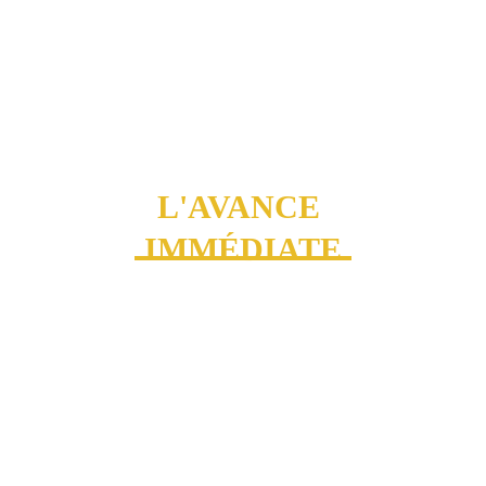
"Services à la personne".
En effet, comme les cours de sport se déroulent à votre 
domicile,  vous pouvez ainsi bénéficier d'un crédit 
d'impôt.
L'AVANCE 
IMMÉDIATE