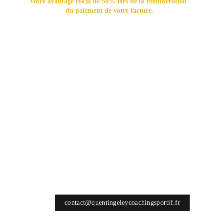
votre avantage fiscal de 50% lors de la rémunération 
du paiement de votre facture.
Concrètement pour une dépense de 300€ de services à la 
personne vous ne payez plus que 150€.
CONTACT
Lundi - Vendredi        9h - 20h 
MAIL 
contact@quentingeleycoachingsportif.fr